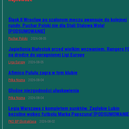
Śląsk II Wrocław po szalonym meczu awansuje do kolejnej
rundy. Puchar Polski nie dla Stali Stalowa Wola!
[PODSUMOWANIE]
Puchar Polski
2026-08-05
Jagiellonia Białystok przed wielkim wyzwaniem. Rangers F
na drodze do upragnionej Ligi Europy
Liga Europy
2026-08-05
Afimico Pululu zagra w tym klubie
Piłka Nożna
2026-08-04
Głośne niezgodności ułaskawienia
Piłka Nożna
2026-08-04
Legia Warszawa z kompletem punktów. Zagłębie Lubin
bezsilne wobec futbolu Marka Papszuna! [PODSUMOWANIE
PKO BP Ekstraklasa
2026-08-02