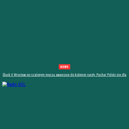
NEWS
Śląsk II Wrocław po szalonym meczu awansuje do kolejnej rundy. Puchar Polski nie dla
Stali Stalowa Wola! [PODSUMOWANIE]