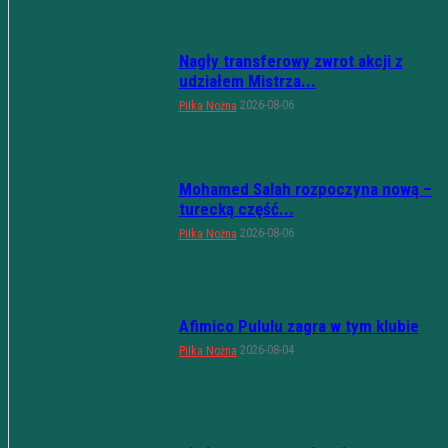
Nagły transferowy zwrot akcji z
udziałem Mistrza...
2026-08-06
Piłka Nożna
Mohamed Salah rozpoczyna nową –
turecką część...
2026-08-06
Piłka Nożna
Afimico Pululu zagra w tym klubie
2026-08-04
Piłka Nożna