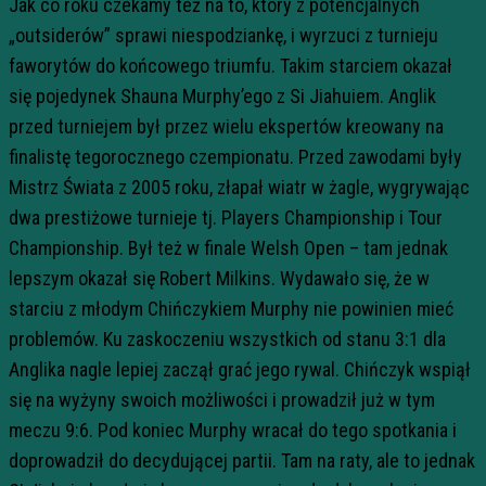
Jak co roku czekamy też na to, który z potencjalnych
„outsiderów” sprawi niespodziankę, i wyrzuci z turnieju
faworytów do końcowego triumfu. Takim starciem okazał
się pojedynek Shauna Murphy’ego z Si Jiahuiem. Anglik
przed turniejem był przez wielu ekspertów kreowany na
finalistę tegorocznego czempionatu. Przed zawodami były
Mistrz Świata z 2005 roku, złapał wiatr w żagle, wygrywając
dwa prestiżowe turnieje tj. Players Championship i Tour
Championship. Był też w finale Welsh Open – tam jednak
lepszym okazał się Robert Milkins. Wydawało się, że w
starciu z młodym Chińczykiem Murphy nie powinien mieć
problemów. Ku zaskoczeniu wszystkich od stanu 3:1 dla
Anglika nagle lepiej zaczął grać jego rywal. Chińczyk wspiął
się na wyżyny swoich możliwości i prowadził już w tym
meczu 9:6. Pod koniec Murphy wracał do tego spotkania i
doprowadził do decydującej partii. Tam na raty, ale to jednak