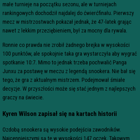
małe turnieje na początku sezonu, ale w turniejach
rankingowych dochodził najdalej do ćwierćfinału. Pierwszy
mecz w mistrzostwach pokazał jednak, że 47-latek grając
nawet z lekkim przeziębieniem, był za mocny dla rywala.
Ronnie co prawda nie zrobił żadnego brejka w wysokości
100 punktów, ale spokojnie taka gra wystarczyła aby wygrać
spotkanie 10:7. Mimo to jednak trzeba pochwalić Panga
Junxu za postawę w meczu z legendą snookera. Nie bał się
tego, że gra z aktualnym mistrzem. Podejmował śmiałe
decyzje. W przyszłości może się stać jednym z najlepszych
graczy na świecie.
Kyren Wilson zapisał się na kartach historii
Ozdobą snookera są wysokie podejścia zawodników.
Najcenniejszymi są te w wysokości 147 oczek. Takowym