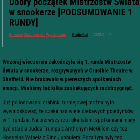
Dobry początek Mistrzostw Świata
w snookerze [PODSUMOWANIE 1
RUNDY]
2023-04-21
Snooker
Wiadomości
Wyróżnione
RadioGol
Wczoraj wieczorem zakończyła się 1. runda Mistrzostw
Świata w snookerze, rozgrywanych w Crucible Theatre w
Sheffield. Nie brakowało w pierwszych spotkaniach
emocji. Mieliśmy też kilka zaskakujących rozstrzygnięć.
Już po losowaniu drabinki turniejowej można było
wywnioskować, że czeka nas wiele ciekawych pojedynków
w 1. rundzie. Na pierwszy rzut oka takimi spotkaniami miały
być starcia Judda Trumpa z Anthonym McGillem czy też
Hosseina Vafaeia z Ding Junhuiem. Poza tym były też