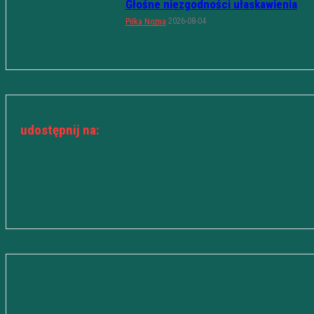
Głośne niezgodności ułaskawienia
2026-08-04
Piłka Nożna
udostępnij na: