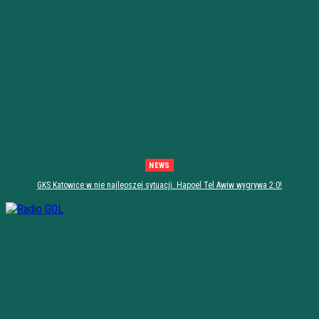
NEWS
GKS Katowice w nie najleoszej sytuacji. Hapoel Tel Awiw wygrywa 2:0!
[PODSUMOWANIE]