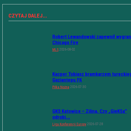
CZYTAJ DALEJ...
Robert Lewandowski zapewnił wygran
Chicago Fire
2026-08-02
MLS
Kacper Tobiasz bramkarzem tureckie
Gaziantepu FK
2026-07-30
Piłka Nożna
GKS Katowice – Zilina. Czy „GieKSa”
odrobi...
2026-07-28
Liga Konferencji Europy