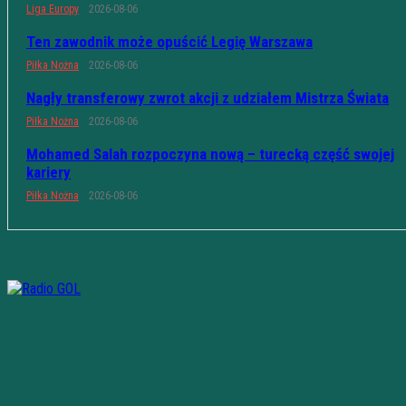
Liga Europy
2026-08-06
Ten zawodnik może opuścić Legię Warszawa
Piłka Nożna
2026-08-06
Nagły transferowy zwrot akcji z udziałem Mistrza Świata
Piłka Nożna
2026-08-06
Mohamed Salah rozpoczyna nową – turecką część swojej
kariery
Piłka Nożna
2026-08-06