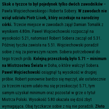
Skok o tyczce to był pojedynek tylko dwóch zawodników
–
Pawła Wojciechowskiego i Roberta Sobery.
W zawodach nie
wziął udziału Piotr Lisek, który oczekuje na narodziny
córki.
Trzecie miejsce w zawodach zajął Damian Tomalik z
wynikiem 4.80m. Paweł Wojciechowski rozpoczął na
wysokości 5.21, natomiast Robert Sobera zaczął od 5.31.
Później tyczka zawisła na 5.51. Wojciechowski poradził
sobie z nią za pierwszym razem. Sobera potrzebował do
tego trzech prób.
Kolejną przeszkodą było 5.71 – minimum
na Mistrzostwa Świata
w Doha, o które walczył Sobera.
Paweł Wojciechowski
osiągnął tą wysokość w drugiej
próbie. Robert ponownie bardzo się męczył, ale ostatecznie
za trzecim razem udało mu się przeskoczyć 5.71, tym
samym uzyskał minimum oraz pozostał w grze o tytuł
Mistrza Polski. Wysokość 5.80 okazała się dziś zbyt
wymagająca. Obaj tyczkarze sobie z nią nie poradzili.
Złoto