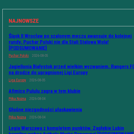
NAJNOWSZE
Śląsk II Wrocław po szalonym meczu awansuje do kolejnej
rundy. Puchar Polski nie dla Stali Stalowa Wola!
[PODSUMOWANIE]
Puchar Polski
2026-08-05
Jagiellonia Białystok przed wielkim wyzwaniem. Rangers F
na drodze do upragnionej Ligi Europy
Liga Europy
2026-08-05
Afimico Pululu zagra w tym klubie
Piłka Nożna
2026-08-04
Głośne niezgodności ułaskawienia
Piłka Nożna
2026-08-04
Legia Warszawa z kompletem punktów. Zagłębie Lubin
bezsilne wobec futbolu Marka Papszuna! [PODSUMOWANIE