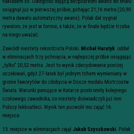
nakładem sił. Odległość dającą bezpośredni awans do finału
osiągnął już w pierwszej próbie, pchając 21,16 metra (20,90
metra dawało automatyczny awans). Polak dał sygnał
rywalom, że jest w formie, a także, że w finale będzie trzeba
na niego uważać.
Zawiódł niestety rekordzista Polski.
Michał Haratyk
oddał
w eliminacjach trzy pchnięcia, w najlepszej próbie osiągając
„tylko” 20,52 metra. Jest to wynik zdecydowanie poniżej
oczekiwań, gdyż 27-latek był jednym tchem wymieniany w
gronie faworytów do zdobycia w Dosze medalu Mistrzostw
Świata. Warunki panujące w Katarze poskromiły kolejnego
czołowego zawodnika, co niestety doświadczyli już inni
Polscy lekkoatleci. Wynik ten pozwolił mu zająć 16.
miejsce.
15. miejsce w eliminacjach zajął
Jakub Szyszkowski
. Polak