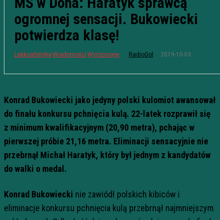
MŚ w Doha: Haratyk sprawcą
ogromnej sensacji. Bukowiecki
potwierdza klasę!
2019-10-03
Lekkoatletyka
Wiadomości
Wyróżnione
RadioGol
Konrad Bukowiecki jako jedyny polski kulomiot awansował
do finału konkursu pchnięcia kulą. 22-latek rozprawił się
z minimum kwalifikacyjnym (20,90 metra), pchając w
pierwszej próbie 21,16 metra. Eliminacji sensacyjnie nie
przebrnął Michał Haratyk, który był jednym z kandydatów
do walki o medal.
Konrad Bukowiecki
nie zawiódł polskich kibiców i
eliminacje konkursu pchnięcia kulą przebrnął najmniejszym