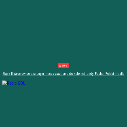
NEWS
Śląsk II Wrocław po szalonym meczu awansuje do kolejnej rundy. Puchar Polski nie dla
Stali Stalowa Wola! [PODSUMOWANIE]