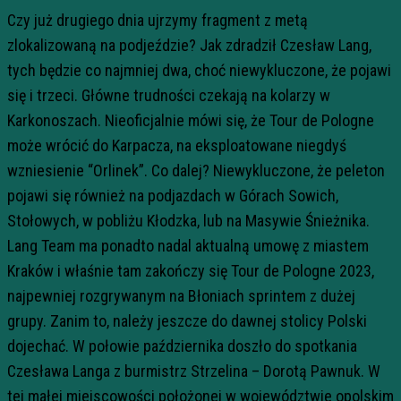
Czy już drugiego dnia ujrzymy fragment z metą
zlokalizowaną na podjeździe? Jak zdradził Czesław Lang,
tych będzie co najmniej dwa, choć niewykluczone, że pojawi
się i trzeci. Główne trudności czekają na kolarzy w
Karkonoszach. Nieoficjalnie mówi się, że Tour de Pologne
może wrócić do Karpacza, na eksploatowane niegdyś
wzniesienie “Orlinek”. Co dalej? Niewykluczone, że peleton
pojawi się również na podjazdach w Górach Sowich,
Stołowych, w pobliżu Kłodzka, lub na Masywie Śnieżnika.
Lang Team ma ponadto nadal aktualną umowę z miastem
Kraków i właśnie tam zakończy się Tour de Pologne 2023,
najpewniej rozgrywanym na Błoniach sprintem z dużej
grupy. Zanim to, należy jeszcze do dawnej stolicy Polski
dojechać. W połowie października doszło do spotkania
Czesława Langa z burmistrz Strzelina – Dorotą Pawnuk. W
tej małej miejscowości położonej w województwie opolskim