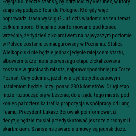
Edycja 80. będzie szansą, by odrzucić zły kierunek, w który
zdaje się podążać Tour de Pologne. Którędy więc
poprowadzi trasa wyścigu? Już dziś wiadomo na ten temat
całkiem sporo. Oficjalnie poinformowano pod koniec
września, że tydzień z kolarstwem na najwyższym poziomie
w Polsce zostanie zainaugurowany w Poznaniu. Stolica
Wielkopolski nie będzie jednak jedynie miejscem startu,
albowiem także meta pierwszego etapu zlokalizowana
zostanie w granicach miasta, najprawdopodobniej na Torze
Poznań. Cały odcinek, jeżeli wierzyć dotychczasowym
ustaleniom będzie liczył ponad 230 kilometrów. Drugi etap
może rozpocząć się w Lesznie, do urzędu tego miasta pod
koniec października trafiła propozycja współpracy od Lang
Teamu. Prezydent Łukasz Borowiak poinformował, iż
decyzję będzie musiał przedyskutować jeszcze z radnymi i
skarbnikiem. Szanse na zawarcie umowy są jednak duże.