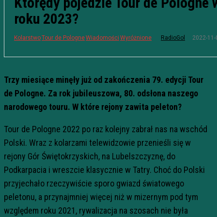
Którędy pojedzie Tour de Pologne 
roku 2023?
2022-11-
Kolarstwo
Tour de Pologne
Wiadomości
Wyróżnione
RadioGol
Trzy miesiące minęły już od zakończenia 79. edycji Tour
de Pologne. Za rok jubileuszowa, 80. odsłona naszego
narodowego touru. W które rejony zawita peleton?
Tour de Pologne 2022 po raz kolejny zabrał nas na wschód
Polski. Wraz z kolarzami telewidzowie przenieśli się w
rejony Gór Świętokrzyskich, na Lubelszczyznę, do
Podkarpacia i wreszcie klasycznie w Tatry. Choć do Polski
przyjechało rzeczywiście sporo gwiazd światowego
peletonu, a przynajmniej więcej niż w mizernym pod tym
względem roku 2021, rywalizacja na szosach nie była