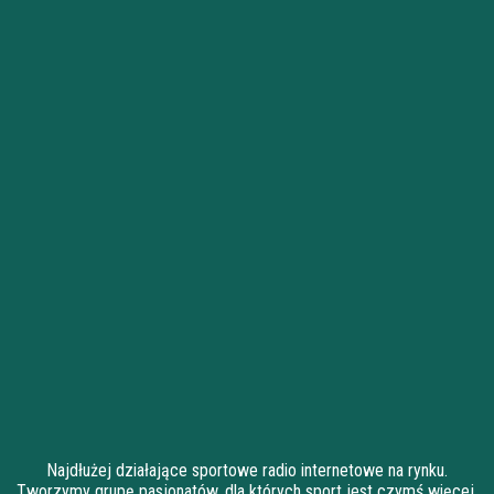
Najdłużej działające sportowe radio internetowe na rynku.
Tworzymy grupę pasjonatów, dla których sport jest czymś więcej,