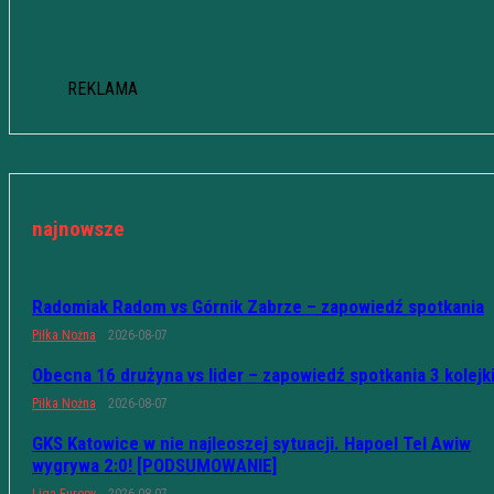
REKLAMA
najnowsze
Radomiak Radom vs Górnik Zabrze – zapowiedź spotkania
Piłka Nożna
2026-08-07
Obecna 16 drużyna vs lider – zapowiedź spotkania 3 kolejk
Piłka Nożna
2026-08-07
GKS Katowice w nie najleoszej sytuacji. Hapoel Tel Awiw
wygrywa 2:0! [PODSUMOWANIE]
Liga Europy
2026-08-07