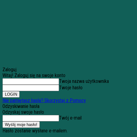
Zaloguj
Witaj! Zaloguj się na swoje konto
Twoja nazwa użytkownika
Twoje hasło
Nie pamiętasz hasła? Skorzystaj z Pomocy
Odzyskiwanie hasła
Odzyskaj swoje hasło
Twój e-mail
Hasło zostanie wysłane e-mailem.