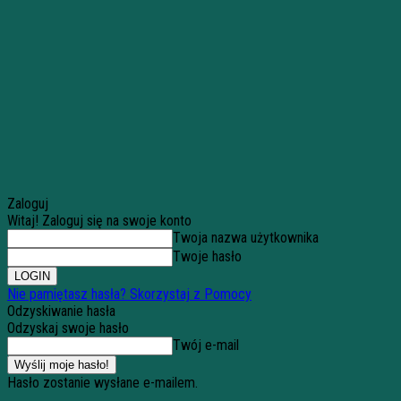
Zaloguj
Witaj! Zaloguj się na swoje konto
Twoja nazwa użytkownika
Twoje hasło
Nie pamiętasz hasła? Skorzystaj z Pomocy
Odzyskiwanie hasła
Odzyskaj swoje hasło
Twój e-mail
Hasło zostanie wysłane e-mailem.