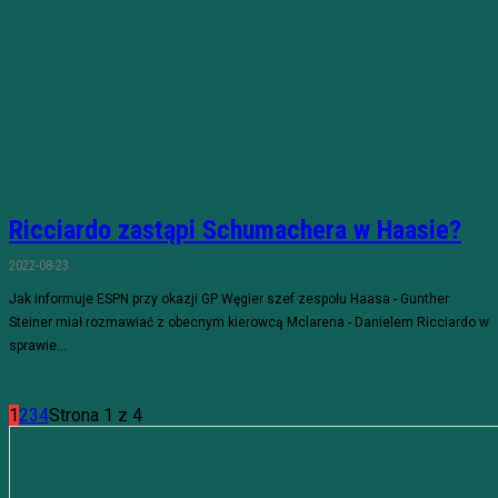
Ricciardo zastąpi Schumachera w Haasie?
2022-08-23
Jak informuje ESPN przy okazji GP Węgier szef zespołu Haasa - Gunther
Steiner miał rozmawiać z obecnym kierowcą Mclarena - Danielem Ricciardo w
sprawie...
1
2
3
4
Strona 1 z 4