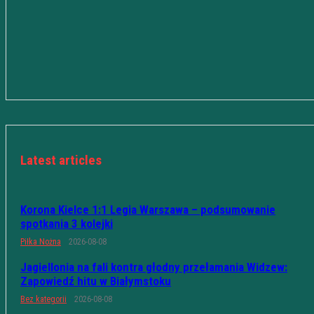
Latest articles
Korona Kielce 1:1 Legia Warszawa – podsumowanie
spotkania 3 kolejki
Piłka Nożna
2026-08-08
Jagiellonia na fali kontra głodny przełamania Widzew:
Zapowiedź hitu w Białymstoku
Bez kategorii
2026-08-08