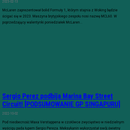
2023-02-13
McLaren zaprezentował bolid Formuły 1, którym stajnia z Woking będzie
ścigać się w 2023. Maszyna brytyjskiego zespołu nosi nazwę MCL60. W
poprzedzający walentynki poniedziałek McLaren...
Sergio Perez podbija Marina Bay Street
Circuit! [PODSUMOWANIE GP SINGAPURU]
2022-10-02
Pod nieobecność Maxa Verstappena w czołówce zwycięstwo w niedzielnym
wyścigu pada łupem Sergio Pereza. Meksykanin wykorzystał swój świetny