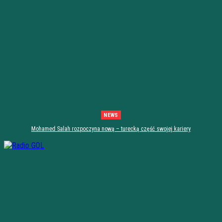
NEWS
Mohamed Salah rozpoczyna nową – turecką część swojej kariery