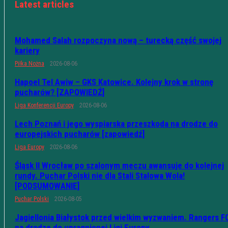
Latest articles
Mohamed Salah rozpoczyna nową – turecką część swojej
kariery
Piłka Nożna
2026-08-06
Hapoel Tel Awiw – GKS Katowice. Kolejny krok w stronę
pucharów? [ZAPOWIEDŹ]
Liga Konferencji Europy
2026-08-06
Lech Poznań i jego wyspiarska przeszkoda na drodze do
europejskich pucharów [zapowiedź]
Liga Europy
2026-08-06
Śląsk II Wrocław po szalonym meczu awansuje do kolejnej
rundy. Puchar Polski nie dla Stali Stalowa Wola!
[PODSUMOWANIE]
Puchar Polski
2026-08-05
Jagiellonia Białystok przed wielkim wyzwaniem. Rangers F
na drodze do upragnionej Ligi Europy