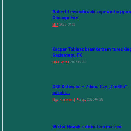
Robert Lewandowski zapewnił wygran
Chicago Fire
2026-08-02
MLS
Kacper Tobiasz bramkarzem tureckie
Gaziantepu FK
2026-07-30
Piłka Nożna
GKS Katowice – Zilina. Czy „GieKSa”
odrobi...
2026-07-28
Liga Konferencji Europy
Wiktor Nowak z debiutem marzeń