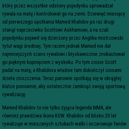
który przez wszystkie odsłony pojedynku sprowadzał
rywala na matę i kontrolował go na ziemi. Dziewięć miesięcy
od pierwszego spotkania Mamed Khalidov po raz drugi
stanął naprzeciwko Scottowi Askhamowi, a na szali
pojedynku pojawił się dzierżony przez Anglika mistrzowski
tytuł wagi średniej. Tym razem jednak Mamed nie dał
najmniejszych szans rywalowi i błyskawicznie znokautował
go pięknym kopnięciem z wyskoku. Po tym ciosie Scott
padał na matę, a Khalidova właśnie tam dokończył ciosami
dzieła zniszczenia. Teraz panowie spotkają się w okrągłej
klatce ponownie, aby ostatecznie zamknąć swoją sportową
rywalizację.
Mamed Khalidov to nie tylko żyjąca legenda MMA, ale
również prawdziwa ikona KSW. Khalidov od blisko 20 lat
rywalizuje w mieszanych sztukach walki i oczarowuje fanów