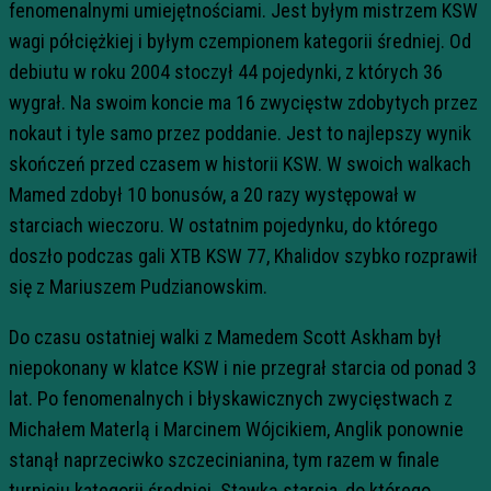
fenomenalnymi umiejętnościami. Jest byłym mistrzem KSW
wagi półciężkiej i byłym czempionem kategorii średniej. Od
debiutu w roku 2004 stoczył 44 pojedynki, z których 36
wygrał. Na swoim koncie ma 16 zwycięstw zdobytych przez
nokaut i tyle samo przez poddanie. Jest to najlepszy wynik
skończeń przed czasem w historii KSW. W swoich walkach
Mamed zdobył 10 bonusów, a 20 razy występował w
starciach wieczoru. W ostatnim pojedynku, do którego
doszło podczas gali XTB KSW 77, Khalidov szybko rozprawił
się z Mariuszem Pudzianowskim.
Do czasu ostatniej walki z Mamedem Scott Askham był
niepokonany w klatce KSW i nie przegrał starcia od ponad 3
lat. Po fenomenalnych i błyskawicznych zwycięstwach z
Michałem Materlą i Marcinem Wójcikiem, Anglik ponownie
stanął naprzeciwko szczecinianina, tym razem w finale
turnieju kategorii średniej. Stawką starcia, do którego