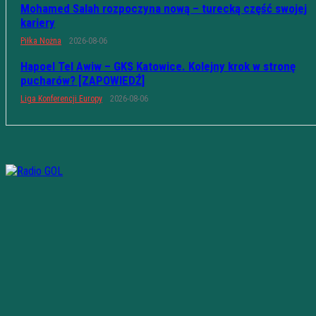
Mohamed Salah rozpoczyna nową – turecką część swojej
kariery
Piłka Nożna
2026-08-06
Hapoel Tel Awiw – GKS Katowice. Kolejny krok w stronę
pucharów? [ZAPOWIEDŹ]
Liga Konferencji Europy
2026-08-06