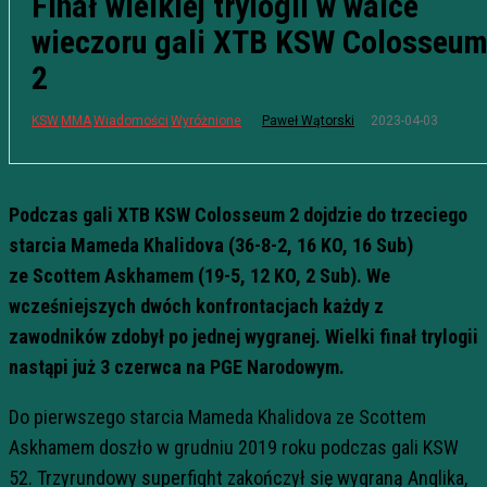
Finał wielkiej trylogii w walce
wieczoru gali XTB KSW Colosseu
2
2023-04-03
KSW
MMA
Wiadomości
Wyróżnione
Paweł Wątorski
Podczas gali XTB KSW Colosseum 2 dojdzie do trzeciego
starcia Mameda Khalidova (36-8-2, 16 KO, 16 Sub)
ze Scottem Askhamem (19-5, 12 KO, 2 Sub). We
wcześniejszych dwóch konfrontacjach każdy z
zawodników zdobył po jednej wygranej. Wielki finał trylogii
nastąpi już 3 czerwca na PGE Narodowym.
Do pierwszego starcia Mameda Khalidova ze Scottem
Askhamem doszło w grudniu 2019 roku podczas gali KSW
52. Trzyrundowy superfight zakończył się wygraną Anglika,