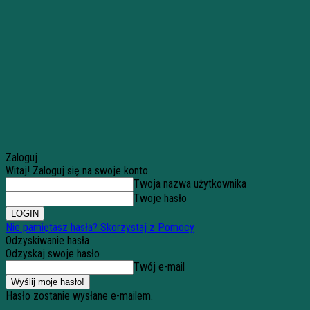
Zaloguj
Witaj! Zaloguj się na swoje konto
Twoja nazwa użytkownika
Twoje hasło
Nie pamiętasz hasła? Skorzystaj z Pomocy
Odzyskiwanie hasła
Odzyskaj swoje hasło
Twój e-mail
Hasło zostanie wysłane e-mailem.