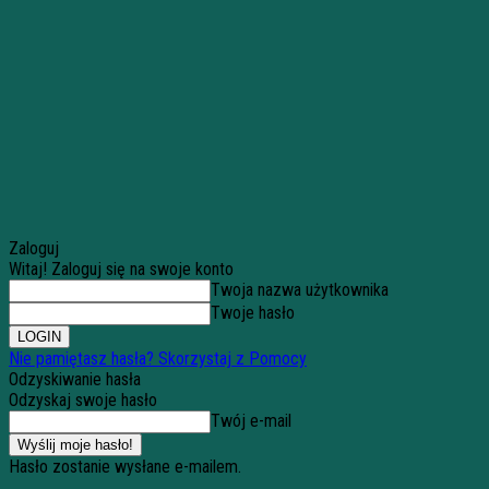
Zaloguj
Witaj! Zaloguj się na swoje konto
Twoja nazwa użytkownika
Twoje hasło
Nie pamiętasz hasła? Skorzystaj z Pomocy
Odzyskiwanie hasła
Odzyskaj swoje hasło
Twój e-mail
Hasło zostanie wysłane e-mailem.