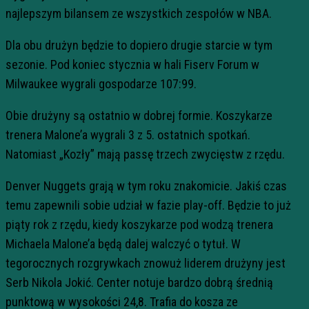
najlepszym bilansem ze wszystkich zespołów w NBA.
Dla obu drużyn będzie to dopiero drugie starcie w tym
sezonie. Pod koniec stycznia w hali Fiserv Forum w
Milwaukee wygrali gospodarze 107:99.
Obie drużyny są ostatnio w dobrej formie. Koszykarze
trenera Malone’a wygrali 3 z 5. ostatnich spotkań.
Natomiast „Kozły” mają passę trzech zwycięstw z rzędu.
Denver Nuggets grają w tym roku znakomicie. Jakiś czas
temu zapewnili sobie udział w fazie play-off. Będzie to już
piąty rok z rzędu, kiedy koszykarze pod wodzą trenera
Michaela Malone’a będą dalej walczyć o tytuł. W
tegorocznych rozgrywkach znowuż liderem drużyny jest
Serb Nikola Jokić. Center notuje bardzo dobrą średnią
punktową w wysokości 24,8. Trafia do kosza ze