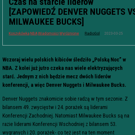
Czas na starcie liderów
[ZAPOWIEDŹ DENVER NUGGETS V
MILWAUKEE BUCKS]
2023-03-25
Koszykówka
NBA
Wiadomości
Wyróżnione
RadioGol
Wczoraj wielu polskich kibiców śledziło „Polską Noc” w
NBA. Z kolei już jutro czeka nas wiele elektryzujących
starć. Jednym z nich będzie mecz dwóch liderów
konferencji, a więc Denver Nuggets i Milwaukee Bucks.
Denver Nuggets znakomicie sobie radzą w tym sezonie. Z
bilansem 49. zwycięstw i 24. porażek są liderami
Konferencji Zachodniej. Natomiast Milwaukee Bucks są na
razie liderami Konferencji Wschodniej z bilansem 53.
wygranych i 20. porażek- co też jest na ten moment