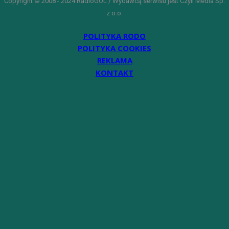
Copyright © 2008 - 2024 RadioGOL / Wydawcą serwisu jest Czyli Media Sp.
z o.o.
POLITYKA RODO
POLITYKA COOKIES
REKLAMA
KONTAKT