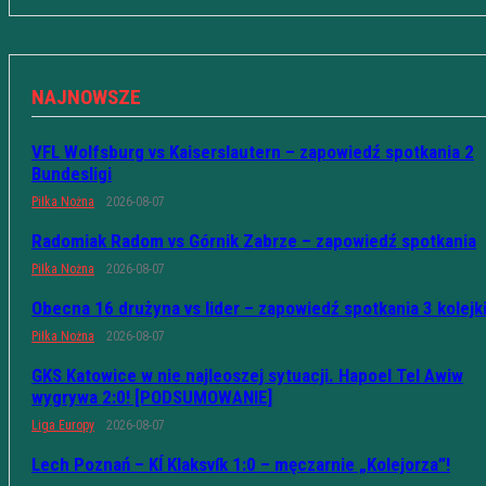
NAJNOWSZE
VFL Wolfsburg vs Kaiserslautern – zapowiedź spotkania 2
Bundesligi
Piłka Nożna
2026-08-07
Radomiak Radom vs Górnik Zabrze – zapowiedź spotkania
Piłka Nożna
2026-08-07
Obecna 16 drużyna vs lider – zapowiedź spotkania 3 kolejk
Piłka Nożna
2026-08-07
GKS Katowice w nie najleoszej sytuacji. Hapoel Tel Awiw
wygrywa 2:0! [PODSUMOWANIE]
Liga Europy
2026-08-07
Lech Poznań – KÍ Klaksvík 1:0 – męczarnie „Kolejorza”!