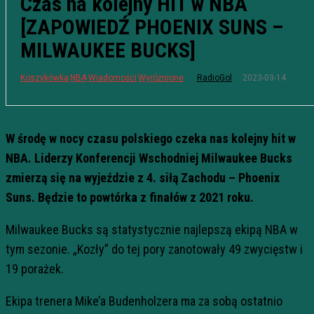
Czas na kolejny HIT w NBA
[ZAPOWIEDŹ PHOENIX SUNS –
MILWAUKEE BUCKS]
2023-03-14
Koszykówka
NBA
Wiadomości
Wyróżnione
RadioGol
W środę w nocy czasu polskiego czeka nas kolejny hit w
NBA. Liderzy Konferencji Wschodniej Milwaukee Bucks
zmierzą się na wyjeździe z 4. siłą Zachodu – Phoenix
Suns. Będzie to powtórka z finałów z 2021 roku.
Milwaukee Bucks są statystycznie najlepszą ekipą NBA w
tym sezonie. „Kozły” do tej pory zanotowały 49 zwycięstw i
19 porażek.
Ekipa trenera Mike’a Budenholzera ma za sobą ostatnio