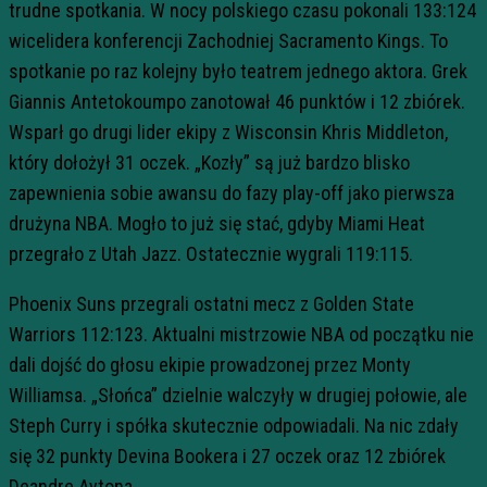
trudne spotkania. W nocy polskiego czasu pokonali 133:124
wicelidera konferencji Zachodniej Sacramento Kings. To
spotkanie po raz kolejny było teatrem jednego aktora. Grek
Giannis Antetokoumpo zanotował 46 punktów i 12 zbiórek.
Wsparł go drugi lider ekipy z Wisconsin Khris Middleton,
który dołożył 31 oczek. „Kozły” są już bardzo blisko
zapewnienia sobie awansu do fazy play-off jako pierwsza
drużyna NBA. Mogło to już się stać, gdyby Miami Heat
przegrało z Utah Jazz. Ostatecznie wygrali 119:115.
Phoenix Suns przegrali ostatni mecz z Golden State
Warriors 112:123. Aktualni mistrzowie NBA od początku nie
dali dojść do głosu ekipie prowadzonej przez Monty
Williamsa. „Słońca” dzielnie walczyły w drugiej połowie, ale
Steph Curry i spółka skutecznie odpowiadali. Na nic zdały
się 32 punkty Devina Bookera i 27 oczek oraz 12 zbiórek
Deandre Aytona.