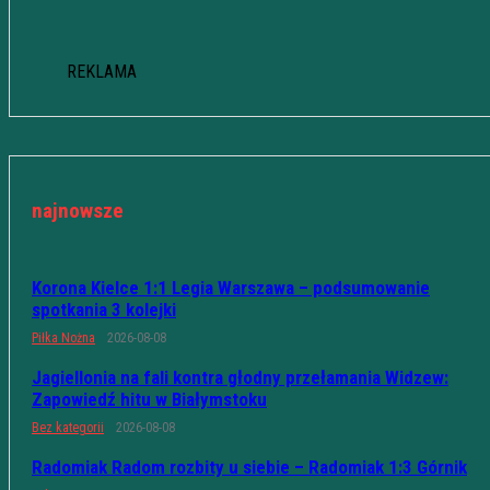
REKLAMA
najnowsze
Korona Kielce 1:1 Legia Warszawa – podsumowanie
spotkania 3 kolejki
Piłka Nożna
2026-08-08
Jagiellonia na fali kontra głodny przełamania Widzew:
Zapowiedź hitu w Białymstoku
Bez kategorii
2026-08-08
Radomiak Radom rozbity u siebie – Radomiak 1:3 Górnik