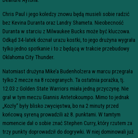
Chris Paul i jego koledzy znowu będą musieli sobie radzić
bez Kevina Duranta oraz Landry Shameta. Nieobecność
Duranta w starciu z Milwaukee Bucks może być kluczowa.
Odkąd 34-latek doznał urazu kostki, to jego drużyna wygrała
tylko jedno spotkanie i to z będącą w trakcie przebudowy
Oklahoma City Thunder.
Natomiast drużyna Mike’a Budenholzera w marcu przegrała
tylko 2 mecze na 8 rozegranych. Ta ostatnia porażka, tj.
12.03 z Golden State Warriors miała jedną przyczynę. Nie
grał w tym meczu Giannis Antetokoumpo. Mimo to jednak
„Kozły” były blisko zwycięstwa, bo na 2 minuty przed
końcową syreną prowadzili aż 8. punktami. W tamtym
momencie dał o sobie znać Stephen Curry, który rzutem za
trzy punkty doprowadził do dogrywki. W niej dominowali już