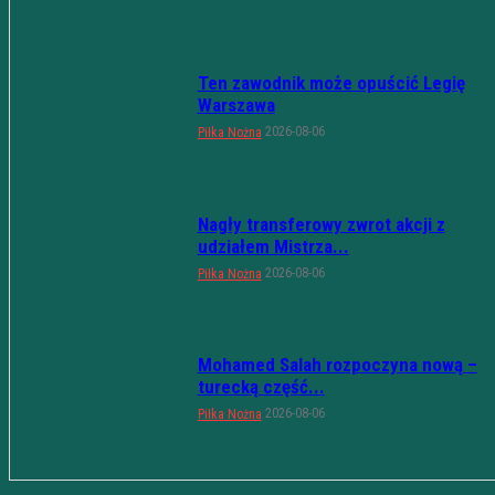
Ten zawodnik może opuścić Legię
Warszawa
2026-08-06
Piłka Nożna
Nagły transferowy zwrot akcji z
udziałem Mistrza...
2026-08-06
Piłka Nożna
Mohamed Salah rozpoczyna nową –
turecką część...
2026-08-06
Piłka Nożna