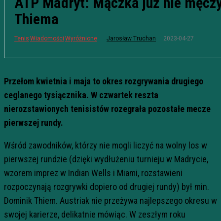
ATP Madryt: Mączka już nie męcz
Thiema
2023-04-27
Tenis
Wiadomości
Wyróżnione
Jarosław Truchan
Przełom kwietnia i maja to okres rozgrywania drugiego
ceglanego tysiącznika. W czwartek reszta
nierozstawionych tenisistów rozegrała pozostałe mecze
pierwszej rundy.
Wśród zawodników, którzy nie mogli liczyć na wolny los w
pierwszej rundzie (dzięki wydłużeniu turnieju w Madrycie,
wzorem imprez w Indian Wells i Miami, rozstawieni
rozpoczynają rozgrywki dopiero od drugiej rundy) był min.
Dominik Thiem. Austriak nie przeżywa najlepszego okresu w
swojej karierze, delikatnie mówiąc. W zeszłym roku