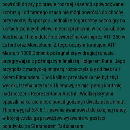
powrócił do gry po prawie rocznej absencji spowodowanej
kontuzją i od tamtego czasu nie mógł powrócić do choćby
przyzwoitej dyspozycji. Jednakże tegoroczny sezon gry na
kortach ziemnych wlewa nieco optymizmu w serca kibiców
Austriaka. Thiem dotarł do ćwierćfinałów imprez ATP 250 w
Estoril oraz Monachium. Z tegorocznym turniejem ATP
Masters 1000 Dominik pożegnał się w drugiej rundzie,
przegrywając z późniejszym finalistą Holgerem Rune. Jego
przygoda z madrycką imprezą rozpoczęła się od meczu z
Kylem Edmundem. Choć kaliber przeciwnika nie był zbyt
wysoki, trzeba przyznać Thiemowi, że miał pełną kontrolę
nad meczem. Reprezentanci Austrii i Wielkiej Brytanii
spędzili na korcie nieco ponad godzinę i dwadzieścia minut.
Thiem wygrał 6:4, 6:1 i pewnie awansował do kolejnej rundy,
w której czeka go prawdziew wyzwanie w postaci
pojedynku ze Stefanosem Tsitsipasem.