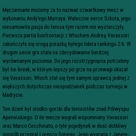
Męczarniami możemy za to nazwać czwartkowy mecz w
wykonaniu Andy’ego Murraya. Waleczne serce Szkota, jego
niesamowita pasja do tenisa tym razem nie wystarczyły.
Pierwsza partia konfrontacji z Włochem Andreą Vavassori
zakończyła się srogą porażką byłego lidera rankingu 2:6. W
drugim secie gra stała na zdecydowanie bardziej
wyrównanym poziomie. Do jego rozstrzygnięcia potrzebny
był tie-break, w którym lepszy po grze na przewagi okazał
się Vavassori. Włoch stał się tym samym sprawcą jednej z
większych dotychczas niespodzianek podczas turnieju w
Madrycie.
Ten dzień był słodko-gorzki dla tenisistów znad Półwyspu
Apenińskiego. O ile mecze wygrali wspomniany Vavassori
oraz Marco Cecchinato, o tyle pojedynek w dość dotkliwy
sposób przegrał Lorenzo Sonego. Jego wygrana z Janem-