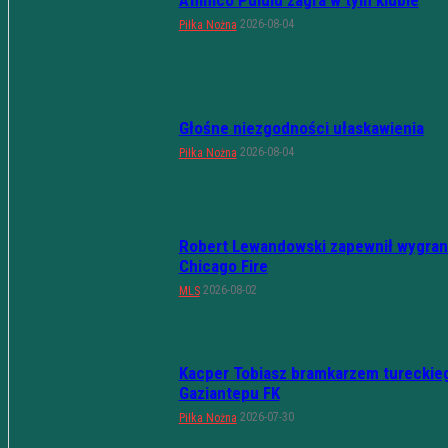
Afimico Pululu zagra w tym klubie
2026-08-04
Piłka Nożna
Głośne niezgodności ułaskawienia
2026-08-04
Piłka Nożna
Robert Lewandowski zapewnił wygran
Chicago Fire
2026-08-02
MLS
Kacper Tobiasz bramkarzem tureckie
Gaziantepu FK
2026-07-30
Piłka Nożna