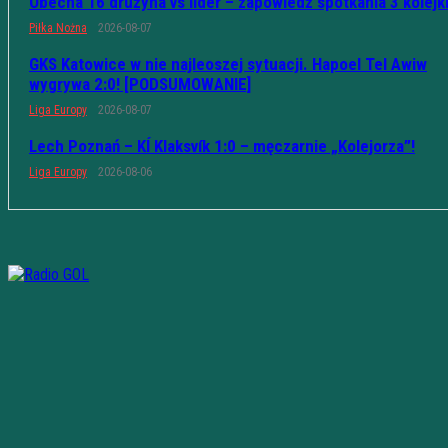
Obecna 16 drużyna vs lider – zapowiedź spotkania 3 kolejk
Piłka Nożna
2026-08-07
GKS Katowice w nie najleoszej sytuacji. Hapoel Tel Awiw
wygrywa 2:0! [PODSUMOWANIE]
Liga Europy
2026-08-07
Lech Poznań – KÍ Klaksvík 1:0 – męczarnie „Kolejorza”!
Liga Europy
2026-08-06