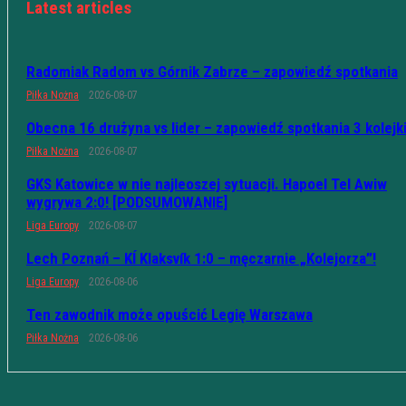
Latest articles
Radomiak Radom vs Górnik Zabrze – zapowiedź spotkania
Piłka Nożna
2026-08-07
Obecna 16 drużyna vs lider – zapowiedź spotkania 3 kolejk
Piłka Nożna
2026-08-07
GKS Katowice w nie najleoszej sytuacji. Hapoel Tel Awiw
wygrywa 2:0! [PODSUMOWANIE]
Liga Europy
2026-08-07
Lech Poznań – KÍ Klaksvík 1:0 – męczarnie „Kolejorza”!
Liga Europy
2026-08-06
Ten zawodnik może opuścić Legię Warszawa
Piłka Nożna
2026-08-06