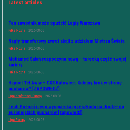
Latest articles
Ten zawodnik może opuścić Legię Warszawa
Piłka Nożna
2026-08-06
Nagły transferowy zwrot akcji z udziałem Mistrza Świata
Piłka Nożna
2026-08-06
Mohamed Salah rozpoczyna nową – turecką część swojej
kariery
Piłka Nożna
2026-08-06
Hapoel Tel Awiw – GKS Katowice. Kolejny krok w stronę
pucharów? [ZAPOWIEDŹ]
Liga Konferencji Europy
2026-08-06
Lech Poznań i jego wyspiarska przeszkoda na drodze do
europejskich pucharów [zapowiedź]
Liga Europy
2026-08-06