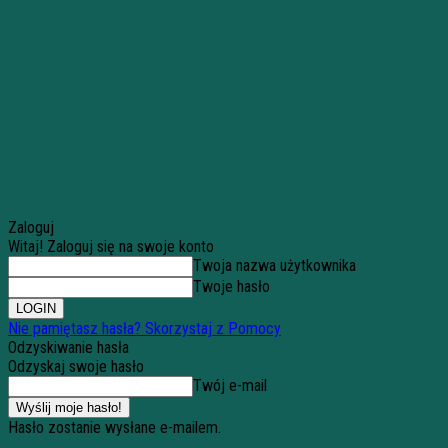
Zaloguj
Witaj! Zaloguj się na swoje konto
Twoja nazwa użytkownika
Twoje hasło
Nie pamiętasz hasła? Skorzystaj z Pomocy
Odzyskiwanie hasła
Odzyskaj swoje hasło
Twój e-mail
Hasło zostanie wysłane e-mailem.