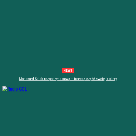
NEWS
Mohamed Salah rozpoczyna nową – turecką część swojej kariery