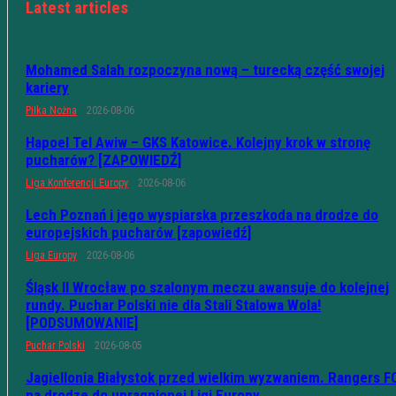
Latest articles
Mohamed Salah rozpoczyna nową – turecką część swojej
kariery
Piłka Nożna
2026-08-06
Hapoel Tel Awiw – GKS Katowice. Kolejny krok w stronę
pucharów? [ZAPOWIEDŹ]
Liga Konferencji Europy
2026-08-06
Lech Poznań i jego wyspiarska przeszkoda na drodze do
europejskich pucharów [zapowiedź]
Liga Europy
2026-08-06
Śląsk II Wrocław po szalonym meczu awansuje do kolejnej
rundy. Puchar Polski nie dla Stali Stalowa Wola!
[PODSUMOWANIE]
Puchar Polski
2026-08-05
Jagiellonia Białystok przed wielkim wyzwaniem. Rangers F
na drodze do upragnionej Ligi Europy