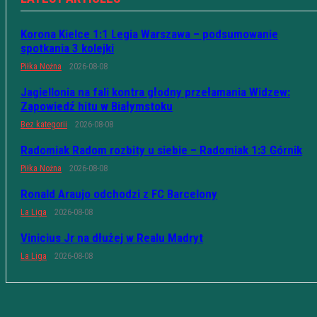
Korona Kielce 1:1 Legia Warszawa – podsumowanie
spotkania 3 kolejki
Piłka Nożna
2026-08-08
Jagiellonia na fali kontra głodny przełamania Widzew:
Zapowiedź hitu w Białymstoku
Bez kategorii
2026-08-08
Radomiak Radom rozbity u siebie – Radomiak 1:3 Górnik
Piłka Nożna
2026-08-08
Ronald Araujo odchodzi z FC Barcelony
La Liga
2026-08-08
Vinicius Jr na dłużej w Realu Madryt
La Liga
2026-08-08