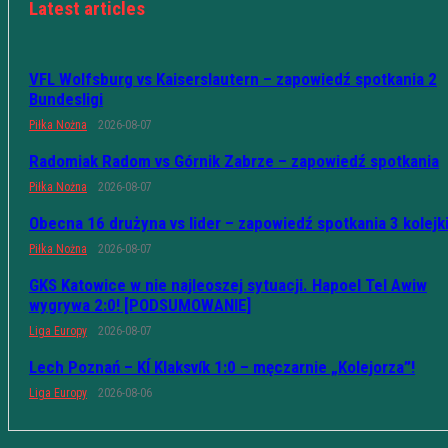
Latest articles
VFL Wolfsburg vs Kaiserslautern – zapowiedź spotkania 2
Bundesligi
Piłka Nożna
2026-08-07
Radomiak Radom vs Górnik Zabrze – zapowiedź spotkania
Piłka Nożna
2026-08-07
Obecna 16 drużyna vs lider – zapowiedź spotkania 3 kolejk
Piłka Nożna
2026-08-07
GKS Katowice w nie najleoszej sytuacji. Hapoel Tel Awiw
wygrywa 2:0! [PODSUMOWANIE]
Liga Europy
2026-08-07
Lech Poznań – KÍ Klaksvík 1:0 – męczarnie „Kolejorza”!
Liga Europy
2026-08-06