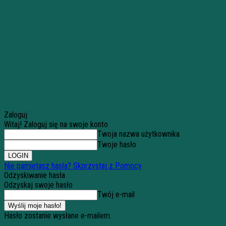
Zaloguj
Witaj! Zaloguj się na swoje konto
Twoja nazwa użytkownika
Twoje hasło
Nie pamiętasz hasła? Skorzystaj z Pomocy
Odzyskiwanie hasła
Odzyskaj swoje hasło
Twój e-mail
Hasło zostanie wysłane e-mailem.