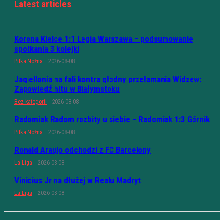
Latest articles
Korona Kielce 1:1 Legia Warszawa – podsumowanie
spotkania 3 kolejki
Piłka Nożna
2026-08-08
Jagiellonia na fali kontra głodny przełamania Widzew:
Zapowiedź hitu w Białymstoku
Bez kategorii
2026-08-08
Radomiak Radom rozbity u siebie – Radomiak 1:3 Górnik
Piłka Nożna
2026-08-08
Ronald Araujo odchodzi z FC Barcelony
La Liga
2026-08-08
Vinicius Jr na dłużej w Realu Madryt
La Liga
2026-08-08