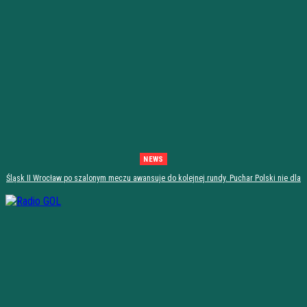
NEWS
Śląsk II Wrocław po szalonym meczu awansuje do kolejnej rundy. Puchar Polski nie dla
Stali Stalowa Wola! [PODSUMOWANIE]