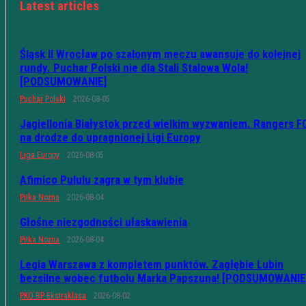
Latest articles
Śląsk II Wrocław po szalonym meczu awansuje do kolejnej
rundy. Puchar Polski nie dla Stali Stalowa Wola!
[PODSUMOWANIE]
Puchar Polski
2026-08-05
Jagiellonia Białystok przed wielkim wyzwaniem. Rangers F
na drodze do upragnionej Ligi Europy
Liga Europy
2026-08-05
Afimico Pululu zagra w tym klubie
Piłka Nożna
2026-08-04
Głośne niezgodności ułaskawienia
Piłka Nożna
2026-08-04
Legia Warszawa z kompletem punktów. Zagłębie Lubin
bezsilne wobec futbolu Marka Papszuna! [PODSUMOWANIE
PKO BP Ekstraklasa
2026-08-02