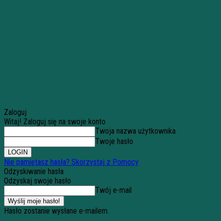
Zaloguj
Witaj! Zaloguj się na swoje konto
Twoja nazwa użytkownika
Twoje hasło
Nie pamiętasz hasła? Skorzystaj z Pomocy
Odzyskiwanie hasła
Odzyskaj swoje hasło
Twój e-mail
Hasło zostanie wysłane e-mailem.