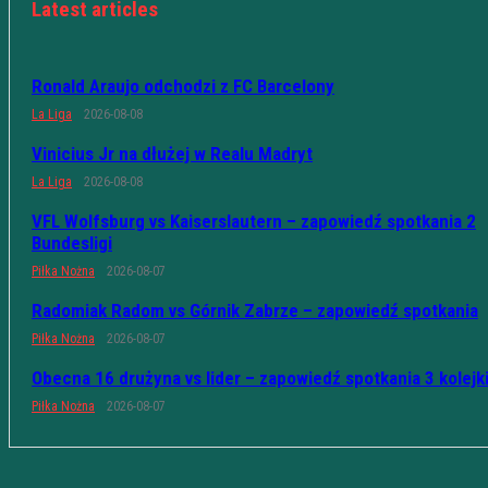
Latest articles
Ronald Araujo odchodzi z FC Barcelony
La Liga
2026-08-08
Vinicius Jr na dłużej w Realu Madryt
La Liga
2026-08-08
VFL Wolfsburg vs Kaiserslautern – zapowiedź spotkania 2
Bundesligi
Piłka Nożna
2026-08-07
Radomiak Radom vs Górnik Zabrze – zapowiedź spotkania
Piłka Nożna
2026-08-07
Obecna 16 drużyna vs lider – zapowiedź spotkania 3 kolejk
Piłka Nożna
2026-08-07