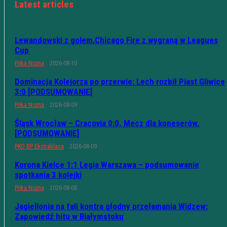
Latest articles
Lewandowski z golem,Chicago Fire z wygraną w Leagues
Cup
Piłka Nożna
2026-08-10
Dominacja Kolejorza po przerwie: Lech rozbił Piast Gliwice
3:0 [PODSUMOWANIE]
Piłka Nożna
2026-08-09
Śląsk Wrocław – Cracovia 0:0. Mecz dla koneserów.
[PODSUMOWANIE]
PKO BP Ekstraklasa
2026-08-09
Korona Kielce 1:1 Legia Warszawa – podsumowanie
spotkania 3 kolejki
Piłka Nożna
2026-08-08
Jagiellonia na fali kontra głodny przełamania Widzew:
Zapowiedź hitu w Białymstoku