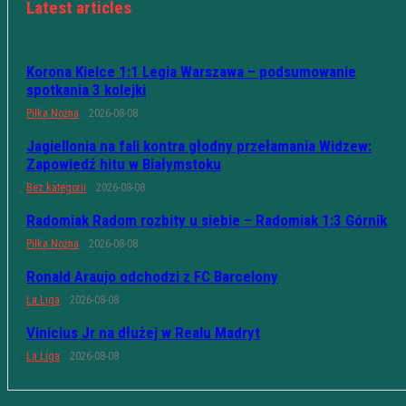
Latest articles
Korona Kielce 1:1 Legia Warszawa – podsumowanie
spotkania 3 kolejki
Piłka Nożna
2026-08-08
Jagiellonia na fali kontra głodny przełamania Widzew:
Zapowiedź hitu w Białymstoku
Bez kategorii
2026-08-08
Radomiak Radom rozbity u siebie – Radomiak 1:3 Górnik
Piłka Nożna
2026-08-08
Ronald Araujo odchodzi z FC Barcelony
La Liga
2026-08-08
Vinicius Jr na dłużej w Realu Madryt
La Liga
2026-08-08