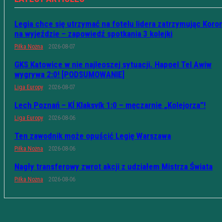
Legia chce się utrzymać na fotelu lidera zatrzymując Koro
na wyjeździe – zapowiedź spotkania 3 kolejki
Piłka Nożna
2026-08-07
GKS Katowice w nie najleoszej sytuacji. Hapoel Tel Awiw
wygrywa 2:0! [PODSUMOWANIE]
Liga Europy
2026-08-07
Lech Poznań – KÍ Klaksvík 1:0 – męczarnie „Kolejorza”!
Liga Europy
2026-08-06
Ten zawodnik może opuścić Legię Warszawa
Piłka Nożna
2026-08-06
Nagły transferowy zwrot akcji z udziałem Mistrza Świata
Piłka Nożna
2026-08-06