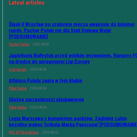
Latest articles
Śląsk II Wrocław po szalonym meczu awansuje do kolejnej
rundy. Puchar Polski nie dla Stali Stalowa Wola!
[PODSUMOWANIE]
Puchar Polski
2026-08-05
Jagiellonia Białystok przed wielkim wyzwaniem. Rangers F
na drodze do upragnionej Ligi Europy
Liga Europy
2026-08-05
Afimico Pululu zagra w tym klubie
Piłka Nożna
2026-08-04
Głośne niezgodności ułaskawienia
Piłka Nożna
2026-08-04
Legia Warszawa z kompletem punktów. Zagłębie Lubin
bezsilne wobec futbolu Marka Papszuna! [PODSUMOWANIE
PKO BP Ekstraklasa
2026-08-02