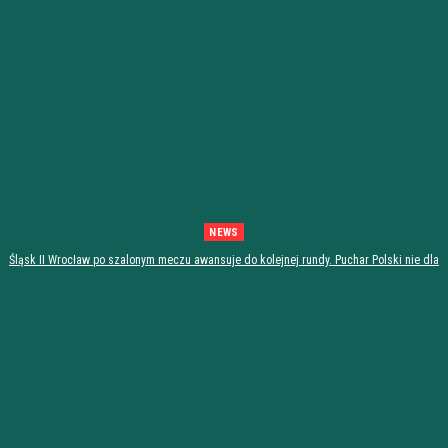
NEWS
Śląsk II Wrocław po szalonym meczu awansuje do kolejnej rundy. Puchar Polski nie dla
Stali Stalowa Wola! [PODSUMOWANIE]