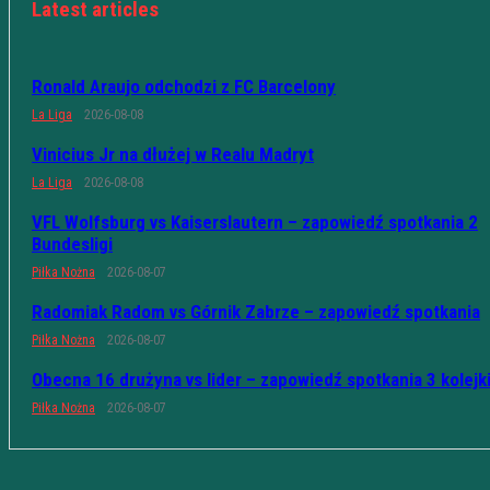
Latest articles
Ronald Araujo odchodzi z FC Barcelony
La Liga
2026-08-08
Vinicius Jr na dłużej w Realu Madryt
La Liga
2026-08-08
VFL Wolfsburg vs Kaiserslautern – zapowiedź spotkania 2
Bundesligi
Piłka Nożna
2026-08-07
Radomiak Radom vs Górnik Zabrze – zapowiedź spotkania
Piłka Nożna
2026-08-07
Obecna 16 drużyna vs lider – zapowiedź spotkania 3 kolejk
Piłka Nożna
2026-08-07