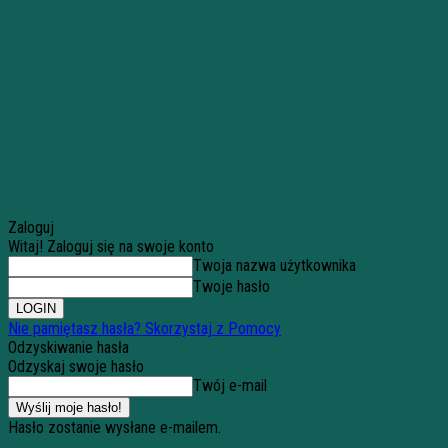
Zaloguj
Witaj! Zaloguj się na swoje konto
Twoja nazwa użytkownika
Twoje hasło
Nie pamiętasz hasła? Skorzystaj z Pomocy
Odzyskiwanie hasła
Odzyskaj swoje hasło
Twój e-mail
Hasło zostanie wysłane e-mailem.