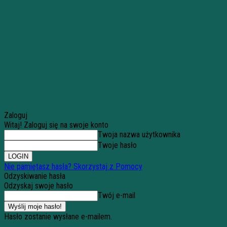
Zaloguj
Witaj! Zaloguj się na swoje konto
Twoja nazwa użytkownika
Twoje hasło
Nie pamiętasz hasła? Skorzystaj z Pomocy
Odzyskiwanie hasła
Odzyskaj swoje hasło
Twój e-mail
Hasło zostanie wysłane e-mailem.