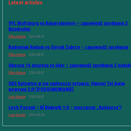
Latest articles
VFL Wolfsburg vs Kaiserslautern – zapowiedź spotkania 2
Bundesligi
Piłka Nożna
2026-08-07
Radomiak Radom vs Górnik Zabrze – zapowiedź spotkania
Piłka Nożna
2026-08-07
Obecna 16 drużyna vs lider – zapowiedź spotkania 3 kolejk
Piłka Nożna
2026-08-07
GKS Katowice w nie najleoszej sytuacji. Hapoel Tel Awiw
wygrywa 2:0! [PODSUMOWANIE]
Liga Europy
2026-08-07
Lech Poznań – KÍ Klaksvík 1:0 – męczarnie „Kolejorza”!
Liga Europy
2026-08-06