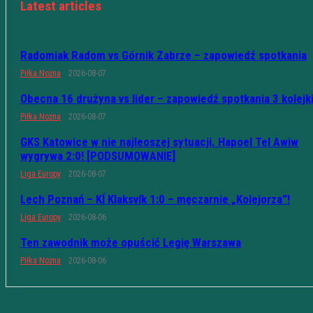
Latest articles
Radomiak Radom vs Górnik Zabrze – zapowiedź spotkania
Piłka Nożna
2026-08-07
Obecna 16 drużyna vs lider – zapowiedź spotkania 3 kolejk
Piłka Nożna
2026-08-07
GKS Katowice w nie najleoszej sytuacji. Hapoel Tel Awiw
wygrywa 2:0! [PODSUMOWANIE]
Liga Europy
2026-08-07
Lech Poznań – KÍ Klaksvík 1:0 – męczarnie „Kolejorza”!
Liga Europy
2026-08-06
Ten zawodnik może opuścić Legię Warszawa
Piłka Nożna
2026-08-06