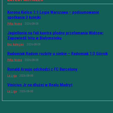
Korona Kielce 1:1 Legia Warszawa – podsumowanie
spotkania 3 kolejki
Piłka Nożna
2026-08-08
Jagiellonia na fali kontra głodny przełamania Widzew:
Zapowiedź hitu w Białymstoku
Bez kategorii
2026-08-08
Radomiak Radom rozbity u siebie – Radomiak 1:3 Górnik
Piłka Nożna
2026-08-08
Ronald Araujo odchodzi z FC Barcelony
La Liga
2026-08-08
Vinicius Jr na dłużej w Realu Madryt
La Liga
2026-08-08