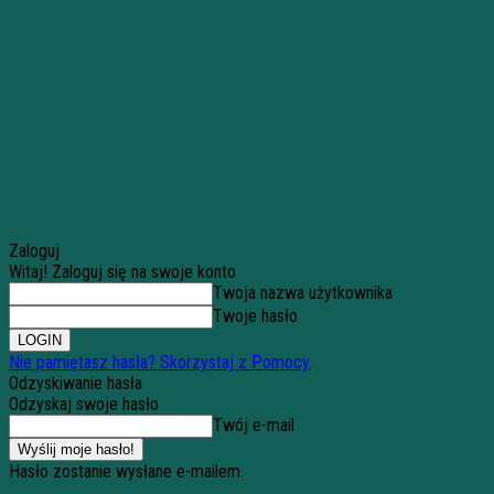
Zaloguj
Witaj! Zaloguj się na swoje konto
Twoja nazwa użytkownika
Twoje hasło
Nie pamiętasz hasła? Skorzystaj z Pomocy
Odzyskiwanie hasła
Odzyskaj swoje hasło
Twój e-mail
Hasło zostanie wysłane e-mailem.