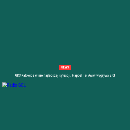
NEWS
GKS Katowice w nie najleoszej sytuacji. Hapoel Tel Awiw wygrywa 2:0!
[PODSUMOWANIE]