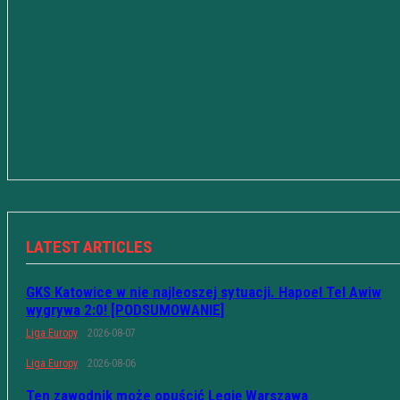
LATEST ARTICLES
GKS Katowice w nie najleoszej sytuacji. Hapoel Tel Awiw
wygrywa 2:0! [PODSUMOWANIE]
Liga Europy
2026-08-07
Liga Europy
2026-08-06
Ten zawodnik może opuścić Legię Warszawa