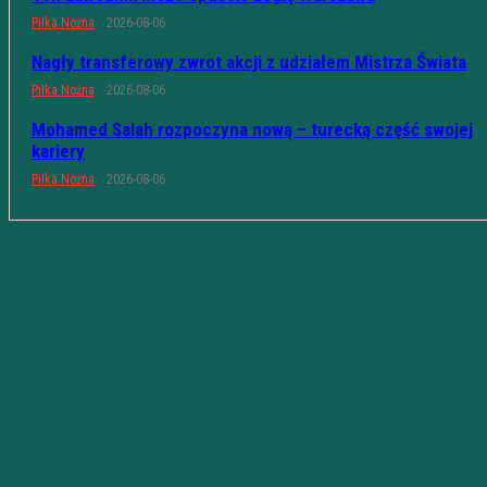
Piłka Nożna
2026-08-06
Nagły transferowy zwrot akcji z udziałem Mistrza Świata
Piłka Nożna
2026-08-06
Mohamed Salah rozpoczyna nową – turecką część swojej
kariery
Piłka Nożna
2026-08-06