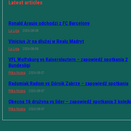
Latest articles
Ronald Araujo odchodzi z FC Barcelony
La Liga
2026-08-08
Vinicius Jr na dłużej w Realu Madryt
La Liga
2026-08-08
VFL Wolfsburg vs Kaiserslautern – zapowiedź spotkania 2
Bundesligi
Piłka Nożna
2026-08-07
Radomiak Radom vs Górnik Zabrze – zapowiedź spotkania
Piłka Nożna
2026-08-07
Obecna 16 drużyna vs lider – zapowiedź spotkania 3 kolejk
Piłka Nożna
2026-08-07