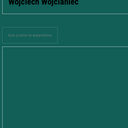
Wojciech Wojcianiec
Brak postów do wyświetlenia