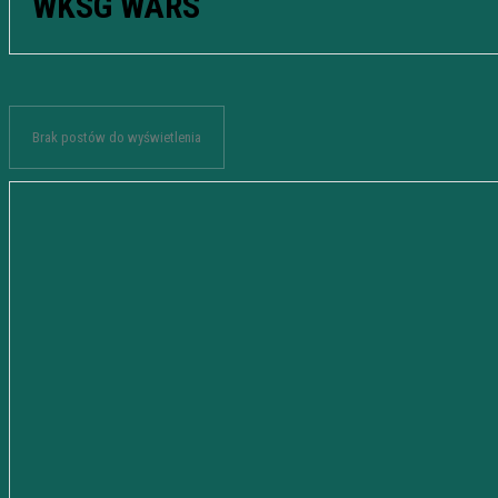
WKSG WARS
Brak postów do wyświetlenia