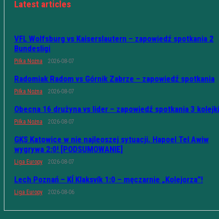
Latest articles
VFL Wolfsburg vs Kaiserslautern – zapowiedź spotkania 2
Bundesligi
Piłka Nożna
2026-08-07
Radomiak Radom vs Górnik Zabrze – zapowiedź spotkania
Piłka Nożna
2026-08-07
Obecna 16 drużyna vs lider – zapowiedź spotkania 3 kolejk
Piłka Nożna
2026-08-07
GKS Katowice w nie najleoszej sytuacji. Hapoel Tel Awiw
wygrywa 2:0! [PODSUMOWANIE]
Liga Europy
2026-08-07
Lech Poznań – KÍ Klaksvík 1:0 – męczarnie „Kolejorza”!
Liga Europy
2026-08-06