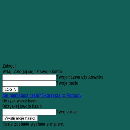
Zaloguj
Witaj! Zaloguj się na swoje konto
Twoja nazwa użytkownika
Twoje hasło
Nie pamiętasz hasła? Skorzystaj z Pomocy
Odzyskiwanie hasła
Odzyskaj swoje hasło
Twój e-mail
Hasło zostanie wysłane e-mailem.