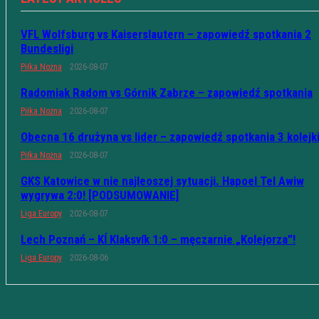
VFL Wolfsburg vs Kaiserslautern – zapowiedź spotkania 2
Bundesligi
Piłka Nożna
2026-08-07
Radomiak Radom vs Górnik Zabrze – zapowiedź spotkania
Piłka Nożna
2026-08-07
Obecna 16 drużyna vs lider – zapowiedź spotkania 3 kolejk
Piłka Nożna
2026-08-07
GKS Katowice w nie najleoszej sytuacji. Hapoel Tel Awiw
wygrywa 2:0! [PODSUMOWANIE]
Liga Europy
2026-08-07
Lech Poznań – KÍ Klaksvík 1:0 – męczarnie „Kolejorza”!
Liga Europy
2026-08-06