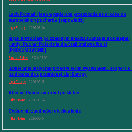
Lech Poznań i jego wyspiarska przeszkoda na drodze do
europejskich pucharów [zapowiedź]
Liga Europy
2026-08-06
Śląsk II Wrocław po szalonym meczu awansuje do kolejnej
rundy. Puchar Polski nie dla Stali Stalowa Wola!
[PODSUMOWANIE]
Puchar Polski
2026-08-05
Jagiellonia Białystok przed wielkim wyzwaniem. Rangers F
na drodze do upragnionej Ligi Europy
Liga Europy
2026-08-05
Afimico Pululu zagra w tym klubie
Piłka Nożna
2026-08-04
Głośne niezgodności ułaskawienia
Piłka Nożna
2026-08-04