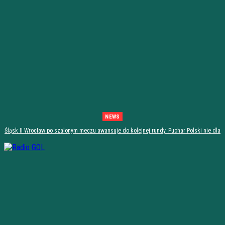
NEWS
Śląsk II Wrocław po szalonym meczu awansuje do kolejnej rundy. Puchar Polski nie dla
Stali Stalowa Wola! [PODSUMOWANIE]