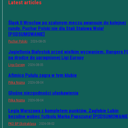
Latest articles
Śląsk II Wrocław po szalonym meczu awansuje do kolejnej
rundy. Puchar Polski nie dla Stali Stalowa Wola!
[PODSUMOWANIE]
Puchar Polski
2026-08-05
Jagiellonia Białystok przed wielkim wyzwaniem. Rangers F
na drodze do upragnionej Ligi Europy
Liga Europy
2026-08-05
Afimico Pululu zagra w tym klubie
Piłka Nożna
2026-08-04
Głośne niezgodności ułaskawienia
Piłka Nożna
2026-08-04
Legia Warszawa z kompletem punktów. Zagłębie Lubin
bezsilne wobec futbolu Marka Papszuna! [PODSUMOWANIE
PKO BP Ekstraklasa
2026-08-02