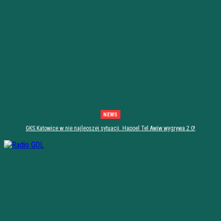
NEWS
GKS Katowice w nie najleoszej sytuacji. Hapoel Tel Awiw wygrywa 2:0!
[PODSUMOWANIE]