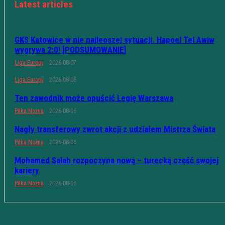
Latest articles
GKS Katowice w nie najleoszej sytuacji. Hapoel Tel Awiw
wygrywa 2:0! [PODSUMOWANIE]
Liga Europy
2026-08-07
Liga Europy
2026-08-06
Ten zawodnik może opuścić Legię Warszawa
Piłka Nożna
2026-08-06
Nagły transferowy zwrot akcji z udziałem Mistrza Świata
Piłka Nożna
2026-08-06
Mohamed Salah rozpoczyna nową – turecką część swojej
kariery
Piłka Nożna
2026-08-06