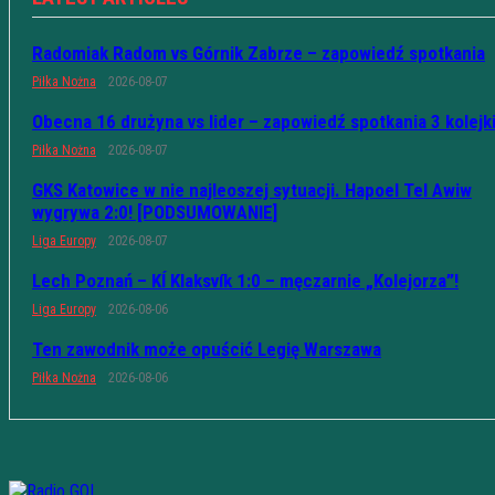
Radomiak Radom vs Górnik Zabrze – zapowiedź spotkania
Piłka Nożna
2026-08-07
Obecna 16 drużyna vs lider – zapowiedź spotkania 3 kolejk
Piłka Nożna
2026-08-07
GKS Katowice w nie najleoszej sytuacji. Hapoel Tel Awiw
wygrywa 2:0! [PODSUMOWANIE]
Liga Europy
2026-08-07
Lech Poznań – KÍ Klaksvík 1:0 – męczarnie „Kolejorza”!
Liga Europy
2026-08-06
Ten zawodnik może opuścić Legię Warszawa
Piłka Nożna
2026-08-06