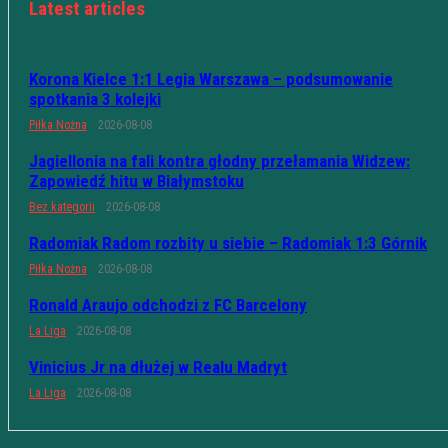
Latest articles
Korona Kielce 1:1 Legia Warszawa – podsumowanie
spotkania 3 kolejki
Piłka Nożna
2026-08-08
Jagiellonia na fali kontra głodny przełamania Widzew:
Zapowiedź hitu w Białymstoku
Bez kategorii
2026-08-08
Radomiak Radom rozbity u siebie – Radomiak 1:3 Górnik
Piłka Nożna
2026-08-08
Ronald Araujo odchodzi z FC Barcelony
La Liga
2026-08-08
Vinicius Jr na dłużej w Realu Madryt
La Liga
2026-08-08