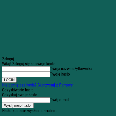
Zaloguj
Witaj! Zaloguj się na swoje konto
Twoja nazwa użytkownika
Twoje hasło
Nie pamiętasz hasła? Skorzystaj z Pomocy
Odzyskiwanie hasła
Odzyskaj swoje hasło
Twój e-mail
Hasło zostanie wysłane e-mailem.