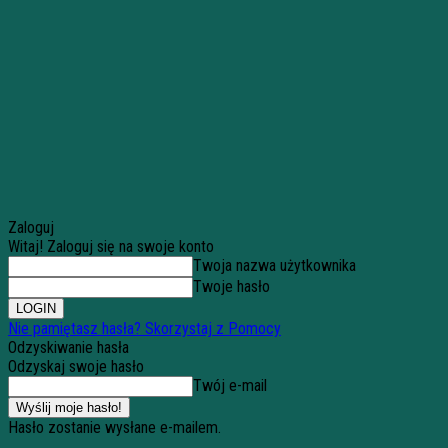
Zaloguj
Witaj! Zaloguj się na swoje konto
Twoja nazwa użytkownika
Twoje hasło
Nie pamiętasz hasła? Skorzystaj z Pomocy
Odzyskiwanie hasła
Odzyskaj swoje hasło
Twój e-mail
Hasło zostanie wysłane e-mailem.