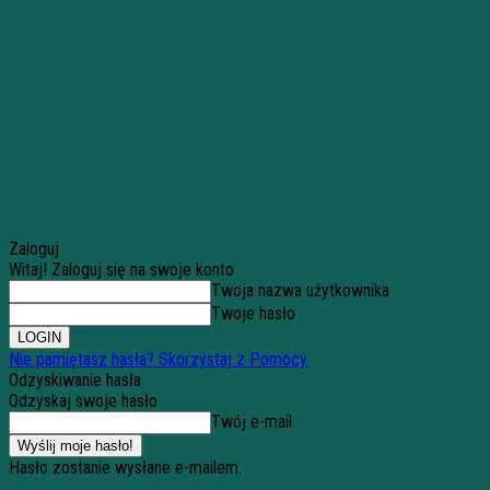
Zaloguj
Witaj! Zaloguj się na swoje konto
Twoja nazwa użytkownika
Twoje hasło
Nie pamiętasz hasła? Skorzystaj z Pomocy
Odzyskiwanie hasła
Odzyskaj swoje hasło
Twój e-mail
Hasło zostanie wysłane e-mailem.